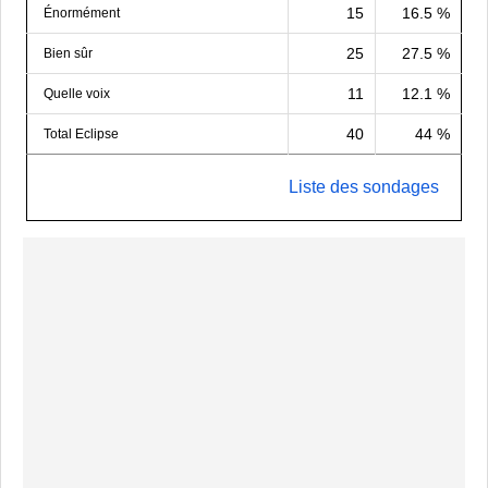
15
16.5 %
Énormément
25
27.5 %
Bien sûr
11
12.1 %
Quelle voix
40
44 %
Total Eclipse
Liste des sondages