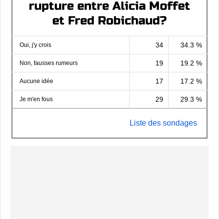
rupture entre Alicia Moffet
et Fred Robichaud?
34
34.3 %
Oui, j'y crois
19
19.2 %
Non, fausses rumeurs
17
17.2 %
Aucune idée
29
29.3 %
Je m'en fous
Liste des sondages