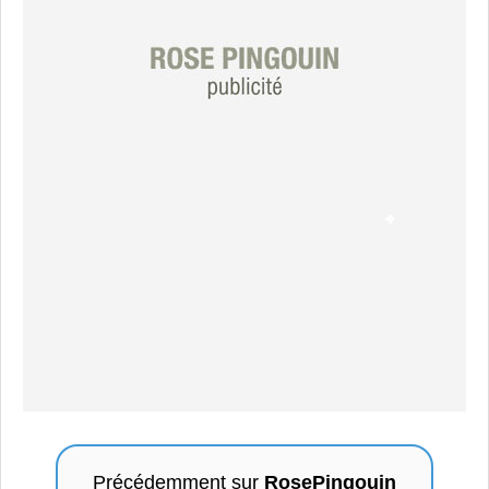
Précédemment sur
RosePingouin