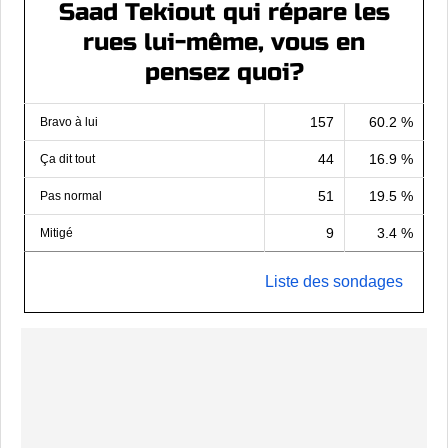
Saad Tekiout qui répare les
rues lui-même, vous en
pensez quoi?
157
60.2 %
Bravo à lui
44
16.9 %
Ça dit tout
51
19.5 %
Pas normal
9
3.4 %
Mitigé
Liste des sondages