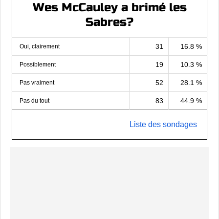
Wes McCauley a brimé les
Sabres?
31
16.8 %
Oui, clairement
19
10.3 %
Possiblement
52
28.1 %
Pas vraiment
83
44.9 %
Pas du tout
Liste des sondages