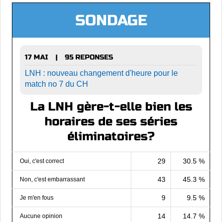
SONDAGE
17 MAI
95 REPONSES
|
LNH : nouveau changement d'heure pour le
match no 7 du CH
La LNH gère-t-elle bien les
horaires de ses séries
éliminatoires?
29
30.5 %
Oui, c'est correct
43
45.3 %
Non, c'est embarrassant
9
9.5 %
Je m'en fous
14
14.7 %
Aucune opinion