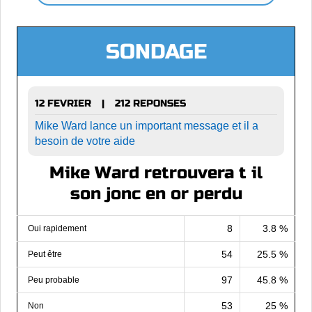
SONDAGE
12 FEVRIER
212 REPONSES
|
Mike Ward lance un important message et il a
besoin de votre aide
Mike Ward retrouvera t il
son jonc en or perdu
8
3.8 %
Oui rapidement
54
25.5 %
Peut être
97
45.8 %
Peu probable
53
25 %
Non