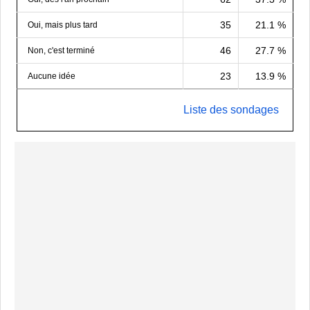
35
21.1 %
Oui, mais plus tard
46
27.7 %
Non, c'est terminé
23
13.9 %
Aucune idée
Liste des sondages