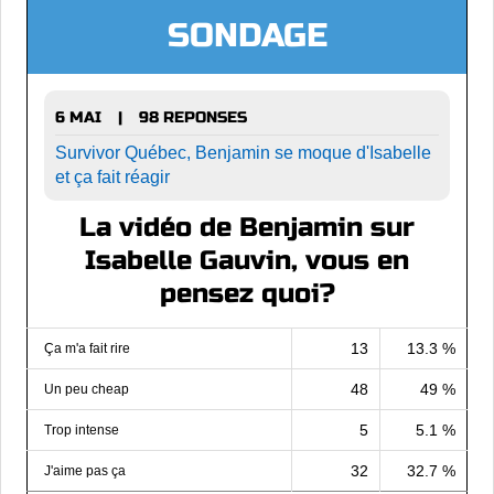
SONDAGE
6 MAI
98 REPONSES
|
Survivor Québec, Benjamin se moque d'Isabelle
et ça fait réagir
La vidéo de Benjamin sur
Isabelle Gauvin, vous en
pensez quoi?
13
13.3 %
Ça m'a fait rire
48
49 %
Un peu cheap
5
5.1 %
Trop intense
32
32.7 %
J'aime pas ça