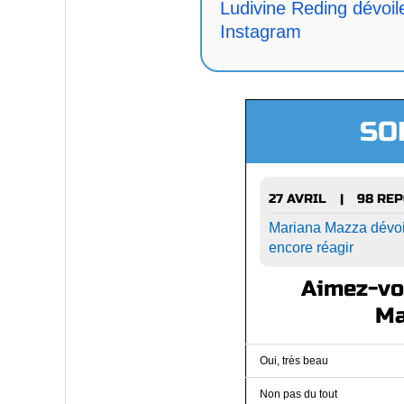
Ludivine Reding dévoil
Instagram
SO
27 AVRIL
98 RE
|
Mariana Mazza dévoile
encore réagir
Aimez-vou
Ma
Oui, très beau
Non pas du tout