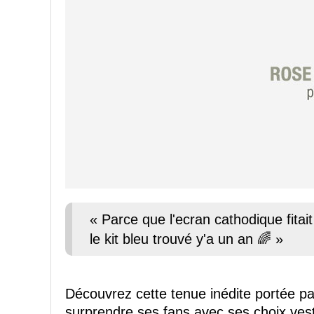
« Parce que l'ecran cathodique fita
le kit bleu trouvé y'a un an 🌈 »
Découvrez cette tenue inédite portée p
surprendre ses fans avec ses choix ves