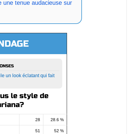
e une tenue audacieuse sur
NDAGE
PONSES
 un look éclatant qui fait
s le style de
riana?
28
28.6 %
51
52 %