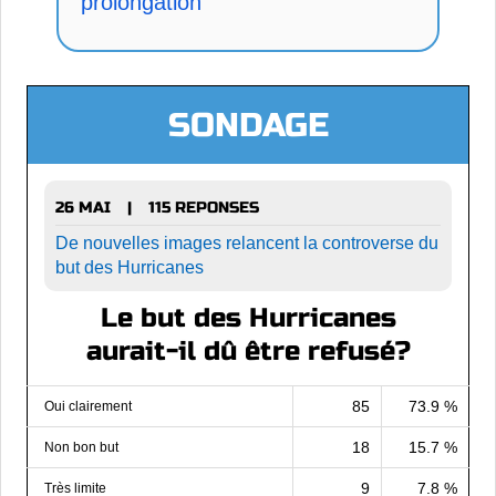
prolongation
SONDAGE
26 MAI
115 REPONSES
|
De nouvelles images relancent la controverse du
but des Hurricanes
Le but des Hurricanes
aurait-il dû être refusé?
85
73.9 %
Oui clairement
18
15.7 %
Non bon but
9
7.8 %
Très limite