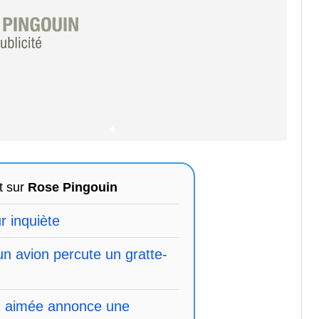
t sur
Rose Pingouin
r inquiète
un avion percute un gratte-
en aimée annonce une