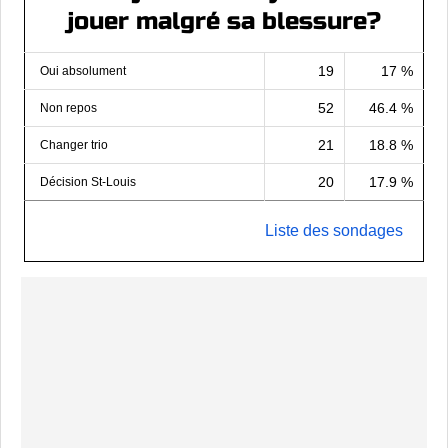
jouer malgré sa blessure?
19
17 %
Oui absolument
52
46.4 %
Non repos
21
18.8 %
Changer trio
20
17.9 %
Décision St-Louis
Liste des sondages