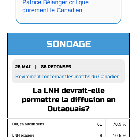
Patrice Bélanger critique
durement le Canadien
SONDAGE
26 MAI
86 REPONSES
|
Revirement concernant les matchs du Canadien
La LNH devrait-elle
permettre la diffusion en
Outaouais?
61
70.9 %
Oui, ça aucun sens
9
10.5 %
LNH exagère