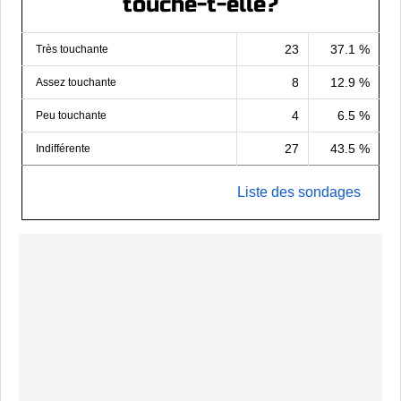
touche-t-elle?
23
37.1 %
Très touchante
8
12.9 %
Assez touchante
4
6.5 %
Peu touchante
27
43.5 %
Indifférente
Liste des sondages