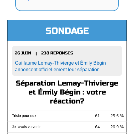
SONDAGE
26 JUIN
238 REPONSES
|
Guillaume Lemay-Thivierge et Émily Bégin
annoncent officiellement leur séparation
Séparation Lemay-Thivierge
et Émily Bégin : votre
réaction?
61
25.6 %
Triste pour eux
64
26.9 %
Je l'avais vu venir