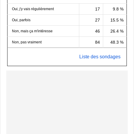
17
9.8 %
Oui, j'y vais régulièrement
27
15.5 %
Oui, parfois
46
26.4 %
Non, mais ça m'intéresse
84
48.3 %
Non, pas vraiment
Liste des sondages