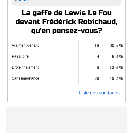
La gaffe de Lewis Le Fou
devant Frédérick Robichaud,
qu'en pensez-vous?
18
30.5 %
Vraiment gênant
4
6.8 %
Pas si pire
8
13.6 %
Drôle finalement
29
49.2 %
Sans importance
Liste des sondages