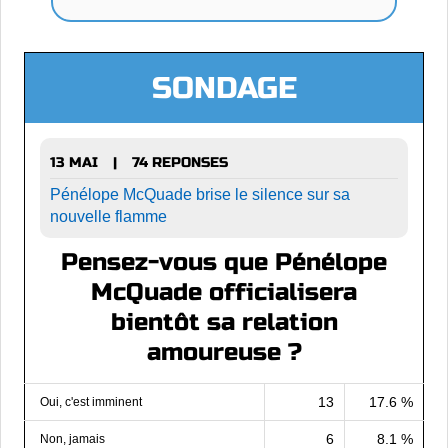
SONDAGE
13 MAI
74 REPONSES
|
Pénélope McQuade brise le silence sur sa
nouvelle flamme
Pensez-vous que Pénélope
McQuade officialisera
bientôt sa relation
amoureuse ?
13
17.6 %
Oui, c'est imminent
6
8.1 %
Non, jamais