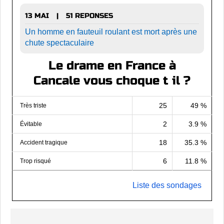
13 MAI
51 REPONSES
|
Un homme en fauteuil roulant est mort après une
chute spectaculaire
Le drame en France à
Cancale vous choque t il ?
25
49 %
Très triste
2
3.9 %
Évitable
18
35.3 %
Accident tragique
6
11.8 %
Trop risqué
Liste des sondages