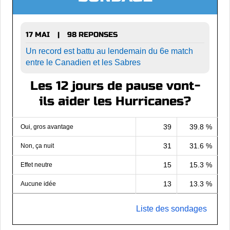
17 MAI
98 REPONSES
|
Un record est battu au lendemain du 6e match
entre le Canadien et les Sabres
Les 12 jours de pause vont-
ils aider les Hurricanes?
39
39.8 %
Oui, gros avantage
31
31.6 %
Non, ça nuit
15
15.3 %
Effet neutre
13
13.3 %
Aucune idée
Liste des sondages