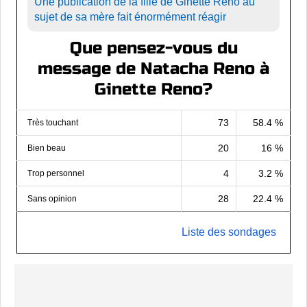
Une publication de la fille de Ginette Reno au
sujet de sa mère fait énormément réagir
Que pensez-vous du
message de Natacha Reno à
Ginette Reno?
73
58.4 %
Très touchant
20
16 %
Bien beau
4
3.2 %
Trop personnel
28
22.4 %
Sans opinion
Liste des sondages