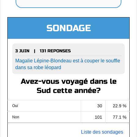
SONDAGE
3 JUIN
131 REPONSES
|
Magalie Lépine-Blondeau est à couper le souffle
dans sa robe léopard
Avez-vous voyagé dans le
Sud cette année?
30
22.9 %
Oui
101
77.1 %
Non
Liste des sondages