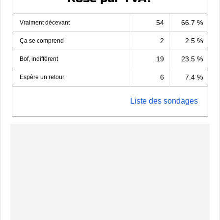
54
66.7 %
Vraiment décevant
2
2.5 %
Ça se comprend
19
23.5 %
Bof, indifférent
6
7.4 %
Espère un retour
Liste des sondages